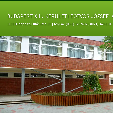
budapest xiii. kerületi eötvös józsef 
1131 Budapest, Futár utca 18. | Tel/Fax: (06-1) 329-9263, (06-1) 349-11