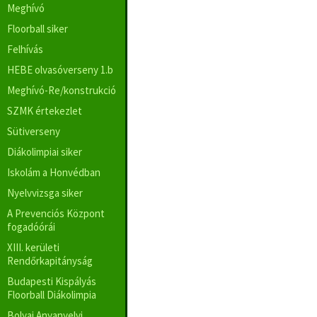
Meghívó
Floorball siker
Felhívás
HEBE olvasóverseny 1.b
Meghívó-Re/konstrukció
SZMK értekezlet
Sütiverseny
Diákolimpiai siker
Iskolám a Honvédban
Nyelvvizsga siker
A Prevenciós Központ
fogadóórái
XIII. kerületi
Rendőrkapitányság
Budapesti Kispályás
Floorball Diákolimpia
Bolyai Anyanyelvi