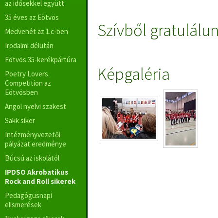
az idősekkel együtt
35 éves az Eötvös
Szívből gratulálu
Medvehét az 1.c-ben
Irodalmi délután
Eötvös 35-kerékpártúra
Képgaléria
Poetry Lovers
Competition az
Eötvösben
Angol nyelvi szakest
Sakk siker
Intézményvezetői
pályázat eredménye
Búcsú az iskolától
IPDSO Akrobatikus
Rock and Roll sikerek
Pedagógusnapi
elismerések