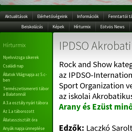
Aktualitások
Elérhetőségeink
Információk
Fenntartói t
Beiskolázás
Képek
Hírturmix
Eötvös News
IPDSO Akrobati
Hírturmix
Nyelvvizsga sikerek
Rock and Show kate
Családi nap
az IPDSO-Internation
Állatok Világnapja az 5.c-
ben
Sport Organization v
Természetismereti tábor
az iskolai Akrobatiku
a Balatonnál
A 3.a osztály nyári tábora
Arany és Ezüst minő
Az 1.a táborozott
Állatasszisztált óra
Edzők:
Laczkó Sarol
Anyák napja ünneplése