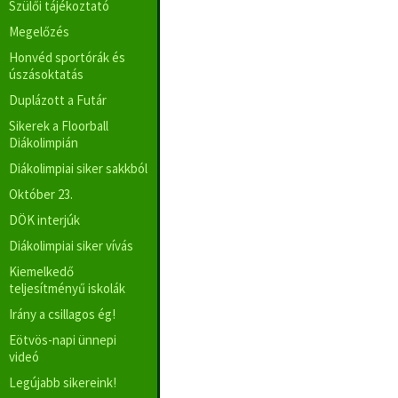
Szülői tájékoztató
Megelőzés
Honvéd sportórák és
úszásoktatás
Duplázott a Futár
Sikerek a Floorball
Diákolimpián
Diákolimpiai siker sakkból
Október 23.
DÖK interjúk
Diákolimpiai siker vívás
Kiemelkedő
teljesítményű iskolák
Irány a csillagos ég!
Eötvös-napi ünnepi
videó
Legújabb sikereink!