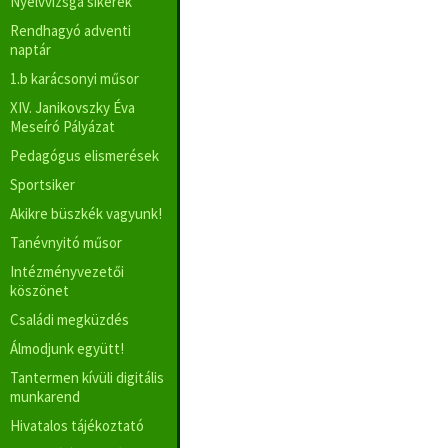
Nyelvvizsga sikerek
Rendhagyó adventi
naptár
1.b karácsonyi műsor
XIV. Janikovszky Éva
Meseíró Pályázat
Pedagógus elismerések
Sportsiker
Akikre büszkék vagyunk!
Tanévnyitó műsor
Intézményvezetői
köszönet
Családi megküzdés
Álmodjunk együtt!
Tantermen kívüli digitális
munkarend
Hivatalos tájékoztató