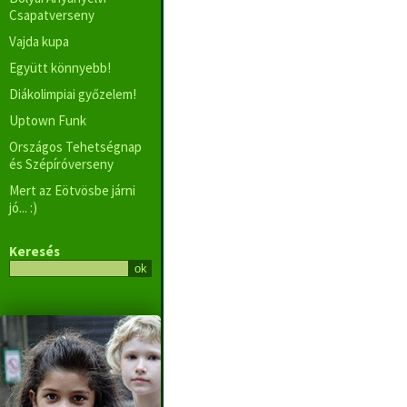
Csapatverseny
Vajda kupa
Együtt könnyebb!
Diákolimpiai győzelem!
Uptown Funk
Országos Tehetségnap
és Szépíróverseny
Mert az Eötvösbe járni
jó... :)
Keresés