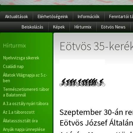
Aktualitások
Elérhetőségeink
Információk
Fenntartói t
Beiskolázás
Képek
Hírturmix
Eötvös News
Eötvös 35-keré
Hírturmix
Nyelvvizsga sikerek
Családi nap
Állatok Világnapja az 5.c-
ben
Természetismereti tábor
a Balatonnál
A 3.a osztály nyári tábora
Szeptember 30-án re
Az 1.a táborozott
Eötvös József Általán
Állatasszisztált óra
Anyák napja ünneplése