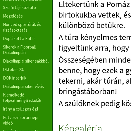
Eltekertünk a Pomáz 
Szülői tájékoztató
birtokukba vettek, é
Megelőzés
különböző betűkre.
Honvéd sportórák és
úszásoktatás
A túra kényelmes tem
Duplázott a Futár
figyeltünk arra, hogy
Sikerek a Floorball
Diákolimpián
Összeségében mindenk
Diákolimpiai siker sakkból
benne, hogy ezek a 
Október 23.
DÖK interjúk
tekerni, akár túrán, 
Diákolimpiai siker vívás
bringástáborban!
Kiemelkedő
teljesítményű iskolák
A szülőknek pedig k
Irány a csillagos ég!
Eötvös-napi ünnepi
videó
Képgaléria