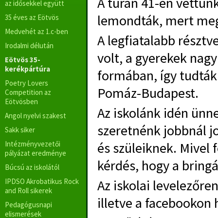
A túrán 41-en vettünk
az idősekkel együtt
lemondták, mert megi
35 éves az Eötvös
Medvehét az 1.c-ben
A legfiatalabb résztv
Irodalmi délután
volt, a gyerekek nagy
Eötvös 35-
kerékpártúra
formában, így tudták 
Poetry Lovers
Pomáz-Budapest.
Competition az
Eötvösben
Az iskolánk idén ünne
Angol nyelvi szakest
szeretnénk jobbnál 
Sakk siker
Intézményvezetői
és szüleiknek. Mivel 
pályázat eredménye
kérdés, hogy a bringá
Búcsú az iskolától
IPDSO Akrobatikus Rock
Az iskolai levelezőre
and Roll sikerek
illetve a facebookon
Pedagógusnapi
elismerések