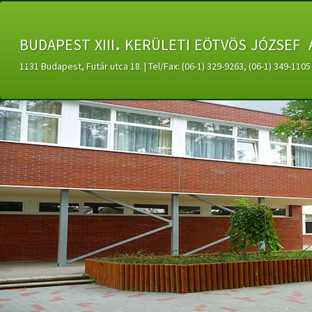
budapest xiii. kerületi eötvös józsef 
1131 Budapest, Futár utca 18. | Tel/Fax: (06-1) 329-9263, (06-1) 349-11