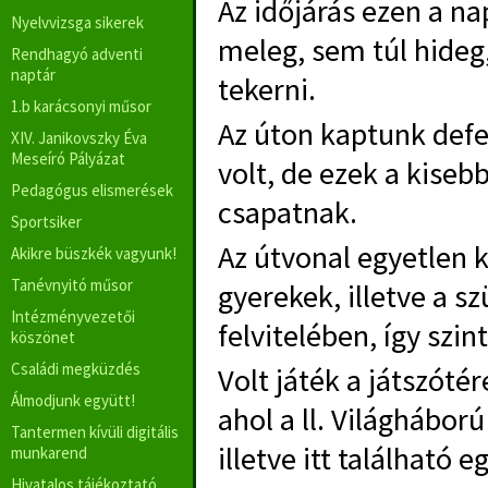
Az időjárás ezen a n
Nyelvvizsga sikerek
meleg, sem túl hideg,
Rendhagyó adventi
naptár
tekerni.
1.b karácsonyi műsor
Az úton kaptunk defek
XIV. Janikovszky Éva
Meseíró Pályázat
volt, de ezek a kise
Pedagógus elismerések
csapatnak.
Sportsiker
Az útvonal egyetlen k
Akikre büszkék vagyunk!
Tanévnyitó műsor
gyerekek, illetve a sz
Intézményvezetői
felvitelében, így szi
köszönet
Családi megküzdés
Volt játék a játszót
Álmodjunk együtt!
ahol a ll. Világhábor
Tantermen kívüli digitális
illetve itt található e
munkarend
Hivatalos tájékoztató