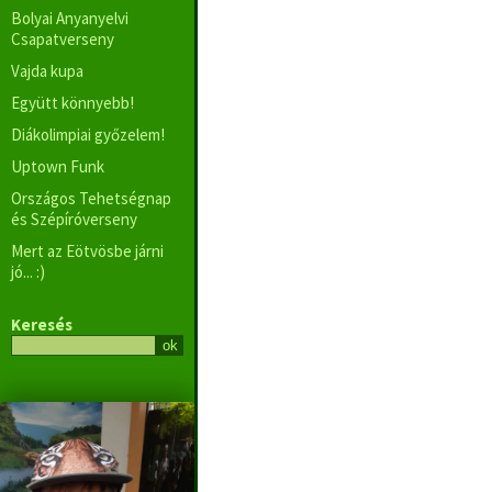
Bolyai Anyanyelvi
Csapatverseny
Vajda kupa
Együtt könnyebb!
Diákolimpiai győzelem!
Uptown Funk
Országos Tehetségnap
és Szépíróverseny
Mert az Eötvösbe járni
jó... :)
Keresés