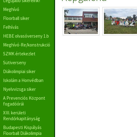
Legújabb sikereink!
Meghívó
Floorball siker
Felhívás
HEBE olvasóverseny 1.b
Meghívó-Re/konstrukció
SZMK értekezlet
Sütiverseny
Diákolimpiai siker
Iskolám a Honvédban
Nyelvvizsga siker
A Prevenciós Központ
fogadóórái
XIII. kerületi
Rendőrkapitányság
Budapesti Kispályás
Floorball Diákolimpia