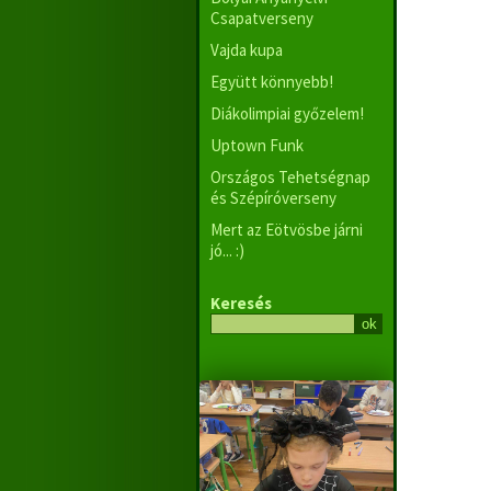
Csapatverseny
Vajda kupa
Együtt könnyebb!
Diákolimpiai győzelem!
Uptown Funk
Országos Tehetségnap
és Szépíróverseny
Mert az Eötvösbe járni
jó... :)
Keresés