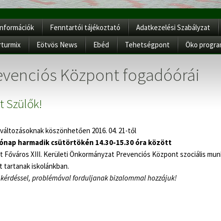
Információk
Fenntartói tájékoztató
Adatkezelési Szabályzat
rturmix
Eötvös News
Ebéd
Tehetségpont
Öko progr
evenciós Központ fogadóórái
lt Szülők!
 változásoknak köszönhetően 2016. 04. 21-től
ónap harmadik csütörtökén 14.30-15.30 óra között
 Főváros XIII. Kerületi Önkormányzat Prevenciós Központ szociális mun
 tartanak iskolánkban.
kérdéssel, problémával forduljanak bizalommal hozzájuk!