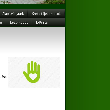
Alapítványunk
Kréta tájékoztatók
am
Lego Robot
E-Kréta
kásai