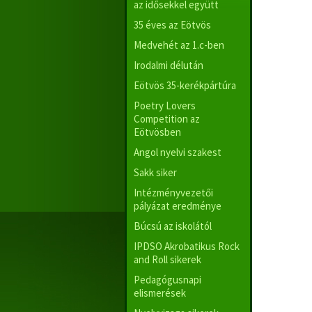
az idősekkel együtt
35 éves az Eötvös
Medvehét az 1.c-ben
Irodalmi délután
Eötvös 35-kerékpártúra
Poetry Lovers
Competition az
Eötvösben
Angol nyelvi szakest
Sakk siker
Intézményvezetői
pályázat eredménye
Búcsú az iskolától
IPDSO Akrobatikus Rock
and Roll sikerek
Pedagógusnapi
elismerések