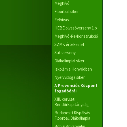
Meghívó
Floorball siker
Felhívás
HEBE olvasóverseny 1.b
Meghívó-Re/konstrukció
SZMK értekezlet
Sütiverseny
Diákolimpiai siker
Iskolám a Honvédban
Nyelvvizsga siker
A Prevenciós Központ
fogadóórái
XIII. kerületi
Rendőrkapitányság
Budapesti Kispályás
Floorball Diákolimpia
Bolyai Anyanyelvi