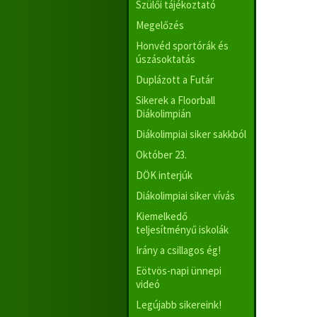
Szülői tájékoztató
Megelőzés
Honvéd sportórák és
úszásoktatás
Duplázott a Futár
Sikerek a Floorball
Diákolimpián
Diákolimpiai siker sakkból
Október 23.
DÖK interjúk
Diákolimpiai siker vívás
Kiemelkedő
teljesítményű iskolák
Irány a csillagos ég!
Eötvös-napi ünnepi
videó
Legújabb sikereink!