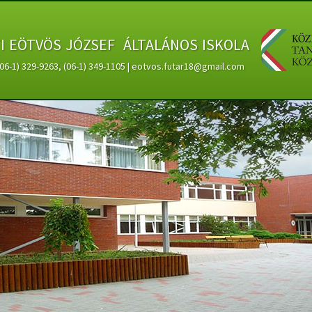
ti eötvös józsef általános iskola
 (06-1) 329-9263, (06-1) 349-1105 | eotvos.futar18@gmail.com