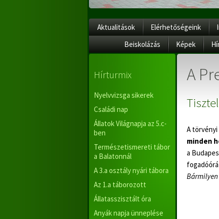
Aktualitások
Elérhetőségeink
Beiskolázás
Képek
Hí
A Pr
Hírturmix
Nyelvvizsga sikerek
Tiszte
Családi nap
Állatok Világnapja az 5.c-
A törvényi
ben
minden h
Természetismereti tábor
a Budapest
a Balatonnál
fogadóórát
A 3.a osztály nyári tábora
Bármilyen 
Az 1.a táborozott
Állatasszisztált óra
Anyák napja ünneplése