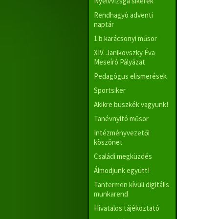
Nyelvvizsga sikerek
Rendhagyó adventi
naptár
1.b karácsonyi műsor
XIV. Janikovszky Éva
Meseíró Pályázat
Pedagógus elismerések
Sportsiker
Akikre büszkék vagyunk!
Tanévnyitó műsor
Intézményvezetői
köszönet
Családi megküzdés
Álmodjunk együtt!
Tantermen kívüli digitális
munkarend
Hivatalos tájékoztató