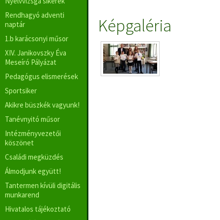
Nyelvvizsga sikerek
Rendhagyó adventi
Képgaléria
naptár
1.b karácsonyi műsor
XIV. Janikovszky Éva
Meseíró Pályázat
Pedagógus elismerések
Sportsiker
Akikre büszkék vagyunk!
Tanévnyitó műsor
Intézményvezetői
köszönet
Családi megküzdés
Álmodjunk együtt!
Tantermen kívüli digitális
munkarend
Hivatalos tájékoztató