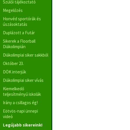
Szülői tájékoztató
Megelőzés
Honvéd sportórák és
úszásoktatás
Duplázott a Futár
Sikerek a Floorball
Diákolimpián
Diákolimpiai siker sakkból
Október 23.
DÖK interjúk
Diákolimpiai siker vívás
Kiemelkedő
teljesítményű iskolák
Irány a csillagos ég!
Eötvös-napi ünnepi
videó
Legújabb sikereink!