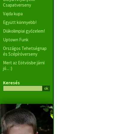
Csapatverseny
Vajda kupa
Együtt könnyebb!
Diákolimpiai győzelem!
Uptown Funk
Országos Tehetségnap
és Szépíróverseny
Mert az Eötvösbe járni
jó... :)
Keresés