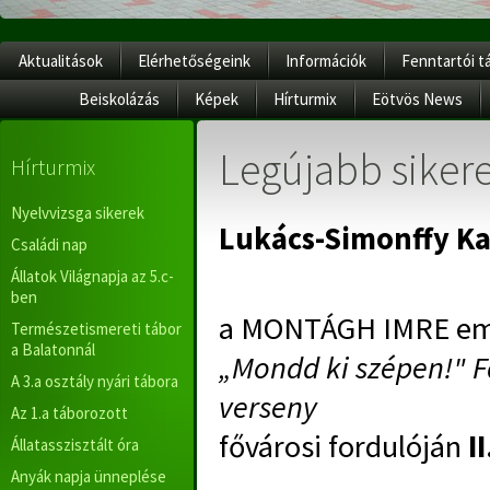
Aktualitások
Elérhetőségeink
Információk
Fenntartói t
Beiskolázás
Képek
Hírturmix
Eötvös News
Legújabb sikere
Hírturmix
Nyelvvizsga sikerek
Lukács-Simonffy Ka
Családi nap
Állatok Világnapja az 5.c-
ben
a MONTÁGH IMRE eml
Természetismereti tábor
a Balatonnál
„Mondd ki szépen!" F
A 3.a osztály nyári tábora
verseny
Az 1.a táborozott
fővárosi fordulóján
I
Állatasszisztált óra
Anyák napja ünneplése