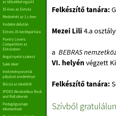
az idősekkel együtt
Felkészítő tanára:
G
35 éves az Eötvös
Medvehét az 1.c-ben
Irodalmi délután
Mezei Lili
4.a osztál
Eötvös 35-kerékpártúra
Poetry Lovers
Competition az
Eötvösben
a
BEBRAS nemzetköz
Angol nyelvi szakest
VI.
helyén
végzett Ki
Sakk siker
Intézményvezetői
pályázat eredménye
Felkészítő tanára:
S
Búcsú az iskolától
IPDSO Akrobatikus Rock
and Roll sikerek
Szívből gratulálu
Pedagógusnapi
elismerések