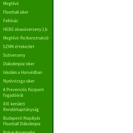
Meghívó
Floorball siker
Felhívás
HEBE olvasóverseny 1.b
Meghívó-Re/konstrukció
SZMK értekezlet
Sütiverseny
Diákolimpiai siker
Iskolám a Honvédban
Nyelvvizsga siker
A Prevenciós Központ
fogadóórái
XIII. kerületi
Rendőrkapitányság
Budapesti Kispályás
Floorball Diákolimpia
Bolyai Anyanyelvi