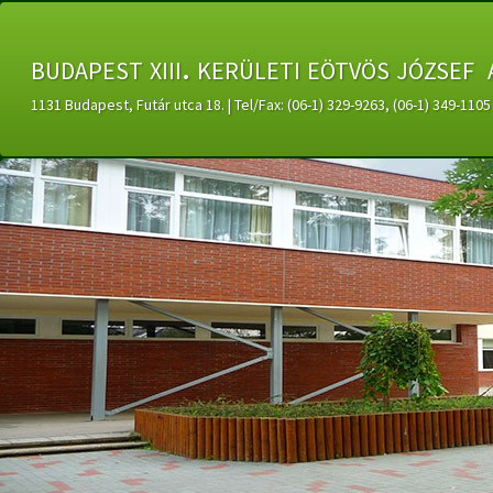
budapest xiii. kerületi eötvös józsef 
1131 Budapest, Futár utca 18. | Tel/Fax: (06-1) 329-9263, (06-1) 349-11