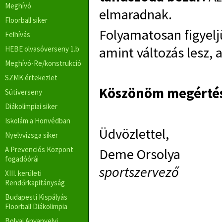
Meghívó
elmaradnak.
Floorball siker
Folyamatosan figyeljü
Felhívás
amint változás lesz,
HEBE olvasóverseny 1.b
Meghívó-Re/konstrukció
SZMK értekezlet
Köszönöm megértés
Sütiverseny
Diákolimpiai siker
Iskolám a Honvédban
Üdvözlettel,
Nyelvvizsga siker
A Prevenciós Központ
Deme Orsolya
fogadóórái
sportszervező
XIII. kerületi
Rendőrkapitányság
Budapesti Kispályás
Floorball Diákolimpia
Bolyai Anyanyelvi