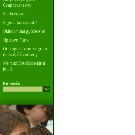
Csapatverseny
Vajda kupa
Együtt könnyebb!
Diákolimpiai győzelem!
Uptown Funk
Országos Tehetségnap
és Szépíróverseny
Mert az Eötvösbe járni
jó... :)
Keresés