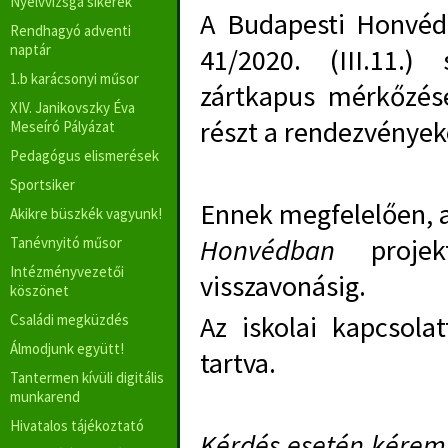
Nyelvvizsga sikerek
A Budapesti Honvéd 
Rendhagyó adventi
naptár
41/2020. (III.11.)
1.b karácsonyi műsor
zártkapus mérkőzés
XIV. Janikovszky Éva
részt a rendezvények
Meseíró Pályázat
Pedagógus elismerések
Sportsiker
Ennek megfelelően, a
Akikre büszkék vagyunk!
Honvédban
proje
Tanévnyitó műsor
Intézményvezetői
visszavonásig.
köszönet
Az iskolai kapcsola
Családi megküzdés
Álmodjunk együtt!
tartva.
Tantermen kívüli digitális
munkarend
Hivatalos tájékoztató
Kérdés esetén kérem