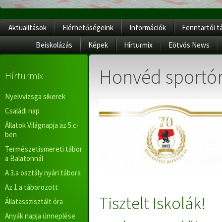
Aktualitások
Elérhetőségeink
Információk
Fenntartói t
Beiskolázás
Képek
Hírturmix
Eötvös News
Honvéd sportór
Hírturmix
Nyelvvizsga sikerek
Családi nap
Állatok Világnapja az 5.c-
ben
Természetismereti tábor
a Balatonnál
A 3.a osztály nyári tábora
Az 1.a táborozott
Tisztelt Iskolák!
Állatasszisztált óra
Anyák napja ünneplése