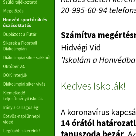
Szülői tájékoztató
20-995-60-94 telefo
Megelőzés
Honvéd sportórák és
úszásoktatás
Számítva megértésre
Duplázott a Futár
Sikerek a Floorball
Hidvégi Vid
Diákolimpián
’Iskolám a Honvédban
Diákolimpiai siker sakkból
Október 23.
DÖK interjúk
Kedves Iskolák!
Diákolimpiai siker vívás
Kiemelkedő
teljesítményű iskolák
Irány a csillagos ég!
A koronavírus kapcsá
Eötvös-napi ünnepi
14 órától határozat
videó
Legújabb sikereink!
tanuszoda bezár
. A