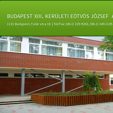
budapest xiii. kerületi eötvös józsef 
1131 Budapest, Futár utca 18. | Tel/Fax: (06-1) 329-9263, (06-1) 349-11