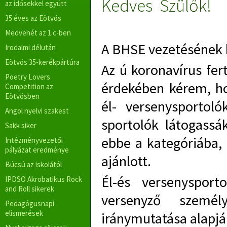
Kedves Szülők!
az idősekkel együtt
35 éves az Eötvös
Medvehét az 1.c-ben
A BHSE vezetésének k
Irodalmi délután
Eötvös 35-kerékpártúra
Az ú koronavírus fe
Poetry Lovers
érdekében kérem, ho
Competition az
Eötvösben
él- versenysportol
Angol nyelvi szakest
sportolók látogassá
Sakk siker
ebbe a kategóriába,
Intézményvezetői
pályázat eredménye
ajánlott.
Búcsú az iskolától
Él-és versenyspor
IPDSO Akrobatikus Rock
and Roll sikerek
versenyző személ
Pedagógusnapi
elismerések
iránymutatása alapjá