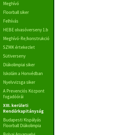
Meghívó
Floorball siker
Felhívás
HEBE olvasóverseny 1.b
Meghívó-Re/konstrukció
SZMK értekezlet
Sütiverseny
Diákolimpiai siker
Iskolám a Honvédban
Nyelvvizsga siker
A Prevenciós Központ
fogadóórái
XIII. kerületi
Rendőrkapitányság
Budapesti Kispályás
Floorball Diákolimpia
Bolyai Anyanyelvi