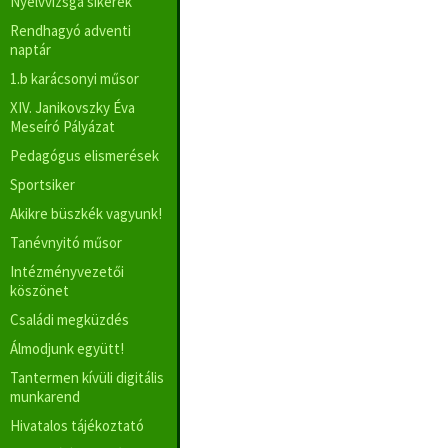
Nyelvvizsga sikerek
Rendhagyó adventi
naptár
1.b karácsonyi műsor
XIV. Janikovszky Éva
Meseíró Pályázat
Pedagógus elismerések
Sportsiker
Akikre büszkék vagyunk!
Tanévnyitó műsor
Intézményvezetői
köszönet
Családi megküzdés
Álmodjunk együtt!
Tantermen kívüli digitális
munkarend
Hivatalos tájékoztató