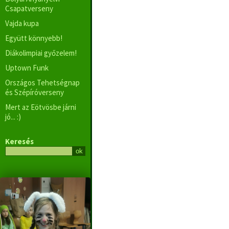
Csapatverseny
Vajda kupa
Együtt könnyebb!
Diákolimpiai győzelem!
Uptown Funk
Országos Tehetségnap
és Szépíróverseny
Mert az Eötvösbe járni
jó... :)
Keresés