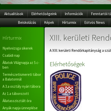
Aktualitások
Elérhetőségeink
Információk
Fenntartói t
Beiskolázás
Képek
Hírturmix
Eötvös News
XIII. kerületi Re
Hírturmix
Nyelvvizsga sikerek
A XIII. kerületi Rendőrkapitányság a szü
Családi nap
Elérhetőségek
Állatok Világnapja az 5.c-
ben
Természetismereti tábor
a Balatonnál
A 3.a osztály nyári tábora
Az 1.a táborozott
Állatasszisztált óra
Anyák napja ünneplése