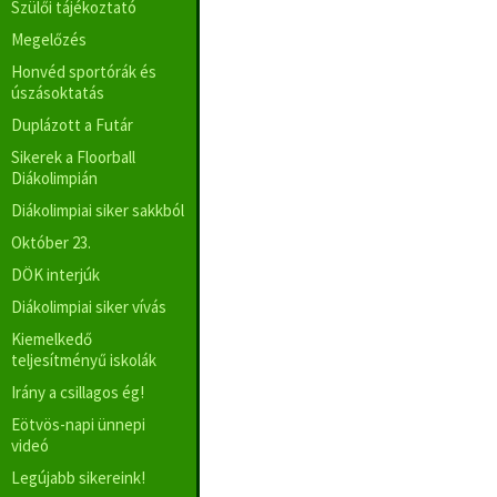
Szülői tájékoztató
Megelőzés
Honvéd sportórák és
úszásoktatás
Duplázott a Futár
Sikerek a Floorball
Diákolimpián
Diákolimpiai siker sakkból
Október 23.
DÖK interjúk
Diákolimpiai siker vívás
Kiemelkedő
teljesítményű iskolák
Irány a csillagos ég!
Eötvös-napi ünnepi
videó
Legújabb sikereink!