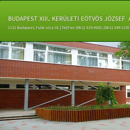
budapest xiii. kerületi eötvös józsef 
1131 Budapest, Futár utca 18. | Tel/Fax: (06-1) 329-9263, (06-1) 349-11