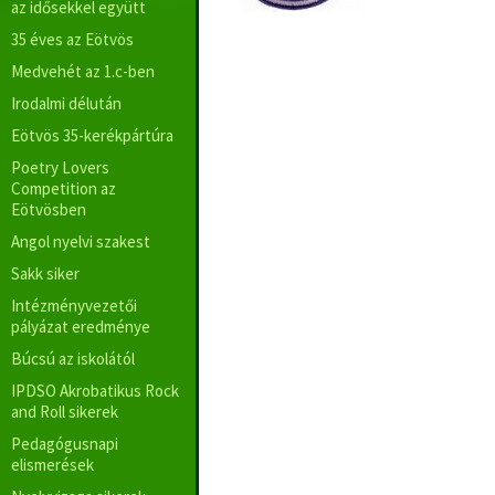
az idősekkel együtt
35 éves az Eötvös
Medvehét az 1.c-ben
Irodalmi délután
Eötvös 35-kerékpártúra
Poetry Lovers
Competition az
Eötvösben
Angol nyelvi szakest
Sakk siker
Intézményvezetői
pályázat eredménye
Búcsú az iskolától
IPDSO Akrobatikus Rock
and Roll sikerek
Pedagógusnapi
elismerések