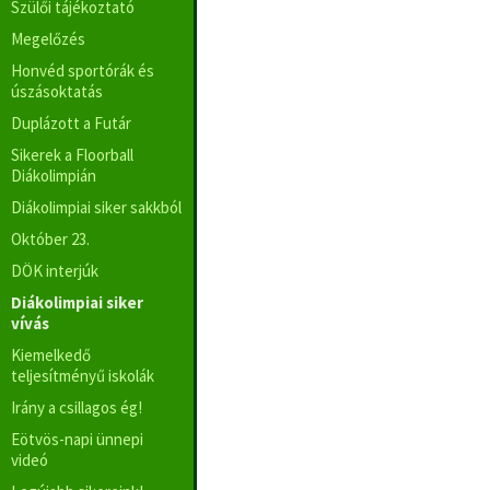
Szülői tájékoztató
Megelőzés
Honvéd sportórák és
úszásoktatás
Duplázott a Futár
Sikerek a Floorball
Diákolimpián
Diákolimpiai siker sakkból
Október 23.
DÖK interjúk
Diákolimpiai siker
vívás
Kiemelkedő
teljesítményű iskolák
Irány a csillagos ég!
Eötvös-napi ünnepi
videó