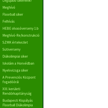
Legújabb sikereink!
Meghívó
Floorball siker
Felhívás
HEBE olvasóverseny 1.b
Meghívó-Re/konstrukció
SZMK értekezlet
Sütiverseny
Diákolimpiai siker
Iskolám a Honvédban
Nyelvvizsga siker
A Prevenciós Központ
fogadóórái
XIII. kerületi
Rendőrkapitányság
Budapesti Kispályás
Floorball Diákolimpia