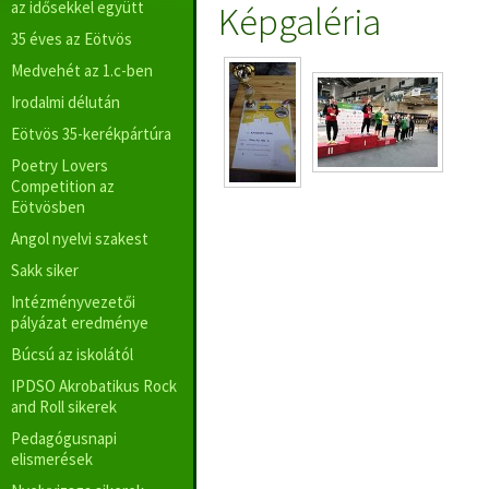
az idősekkel együtt
Képgaléria
35 éves az Eötvös
Medvehét az 1.c-ben
Irodalmi délután
Eötvös 35-kerékpártúra
Poetry Lovers
Competition az
Eötvösben
Angol nyelvi szakest
Sakk siker
Intézményvezetői
pályázat eredménye
Búcsú az iskolától
IPDSO Akrobatikus Rock
and Roll sikerek
Pedagógusnapi
elismerések