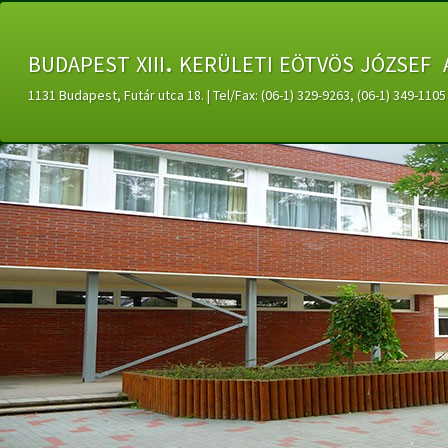
budapest xiii. kerületi eötvös józsef 
1131 Budapest, Futár utca 18. | Tel/Fax: (06-1) 329-9263, (06-1) 349-11