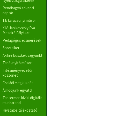
Nyelvvizsga sikerek
Rendhagyó adventi
naptár
1.b karácsonyi műsor
XIV. Janikovszky Éva
Meseíró Pályázat
Pedagógus elismerések
Sportsiker
Akikre büszkék vagyunk!
Tanévnyitó műsor
Intézményvezetői
köszönet
Családi megküzdés
Álmodjunk együtt!
Tantermen kívüli digitális
munkarend
Hivatalos tájékoztató