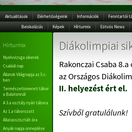
Aktualitások
Elérhetőségeink
Információk
Fenntartói t
Beiskolázás
Képek
Hírturmix
Eötvös News
Diákolimpiai sik
Hírturmix
Nyelvvizsga sikerek
Rakonczai Csaba 8.a 
Családi nap
az Országos Diákolim
Állatok Világnapja az 5.c-
ben
II. helyezést ért el.
Természetismereti tábor
a Balatonnál
A 3.a osztály nyári tábora
Szívből gratulálunk!
Az 1.a táborozott
Állatasszisztált óra
Anyák napja ünneplése