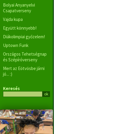
Bolyai Anyanyelvi
Csapatverseny
Vajda kupa
Együtt könnyebb!
Diákolimpiai győzelem!
Uptown Funk
Országos Tehetségnap
és Szépíróverseny
Mert az Eötvösbe járni
jó... :)
Keresés