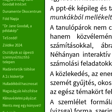
Goodall Intézet
A ppt-ék képileg és t
Dunamente Ökocentrum
munkákból mellékelt
Föld Napja
A tanulópárok nem c
"Dr Jane Goodall, a
példakép"
hanem közvélemény
TeSzedd!
számításokkal, áb
Zöldike 2024.
Néhányan interaktív
Osztályok az újpesti
szennyvíztisztító
számolási feladatokk
telepen
Madáretetők töltése
A közlekedés, az ener
A 2.c kiskertje
szemét gyűjtés, okos 
Hulladékból hasznosat
az egész témakört fel
Magaságyás készítése
Klímavédelmi pályázat
A szemlélet formál
Ments meg egy könyvet!
(vizsga) forma, szer