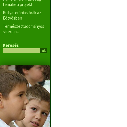
témaheti projekt
Kutyaterápiás órák az
Eötvösben
Természettudományos
sikereink
Keresés