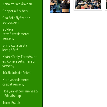
Zana az iskolánkban
Cooper a 3.b-ben
Családi pályázat az
Eötvösben
Zöldike
természetismereti
verseny
Bringázz a tiszta
levegőért!
Kaán Károly Természet-
és Környezetismereti
verseny
Túrák Julcsi nénivel
Környezetismeret
csapatverseny
Hogyan lettem méhész?
- Eötvös nap
Term-Eszek