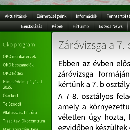
Aktualitások
Elérhetőségeink
Információk
Fenntartói t
Beiskolázás
Képek
Hírturmix
Eötvös News
Záróvizsga a 7.
Öko program
ÖKO munkatervek
Ebben az évben elős
ÖKO beszámolók
záróvizsga formájá
ÖKO kódex
Klímavédelmi pályázat
kértünk a 7. b osztál
2025.
A 7-8. osztályos fel
Öko kert
Te Szedd!
amely a környezettud
Állatasszisztált óra
véletlen úgy hozta,
Tisza-tavi Ökocemtrum
egyidőben készültek 
Magyarországi Jane