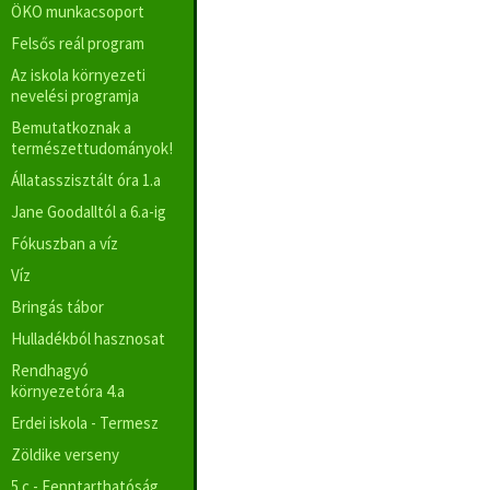
ÖKO munkacsoport
Felsős reál program
Az iskola környezeti
nevelési programja
Bemutatkoznak a
természettudományok!
Állatasszisztált óra 1.a
Jane Goodalltól a 6.a-ig
Fókuszban a víz
Víz
Bringás tábor
Hulladékból hasznosat
Rendhagyó
környezetóra 4.a
Erdei iskola - Termesz
Zöldike verseny
5.c - Fenntarthatóság