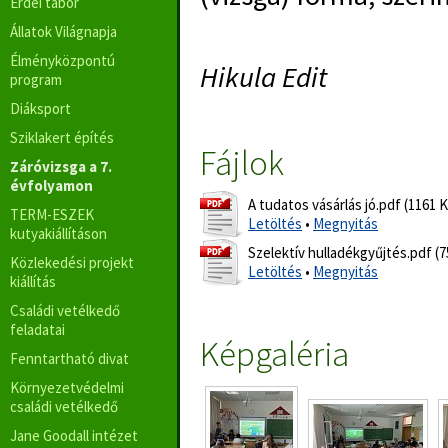
Erdei tábor
Állatok Világnapja
Élményközpontú
Hikula Edit
program
Diáksport
Sziklakert építés
Fájlok
Záróvizsga a 7.
évfolyamon
A tudatos vásárlás jó.pdf (1161 
TERM-ESZEK
Letöltés
•
Megnyitás
kutyakiállításon
Szelektív hulladékgyűjtés.pdf (
Közlekedési projekt
Letöltés
•
Megnyitás
kiállítás
Családi vetélkedő
feladatai
Képgaléria
Fenntartható divat
Környezetvédelmi
családi vetélkedő
Jane Goodall intézet