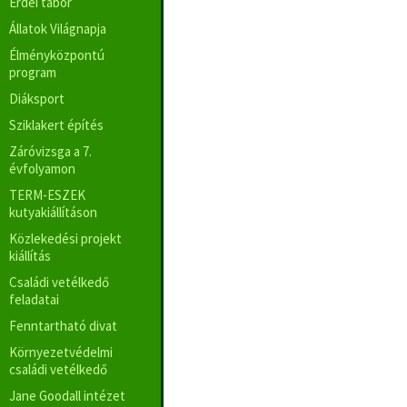
Erdei tábor
Állatok Világnapja
Élményközpontú
program
Diáksport
Sziklakert építés
Záróvizsga a 7.
évfolyamon
TERM-ESZEK
kutyakiállításon
Közlekedési projekt
kiállítás
Családi vetélkedő
feladatai
Fenntartható divat
Környezetvédelmi
családi vetélkedő
Jane Goodall intézet