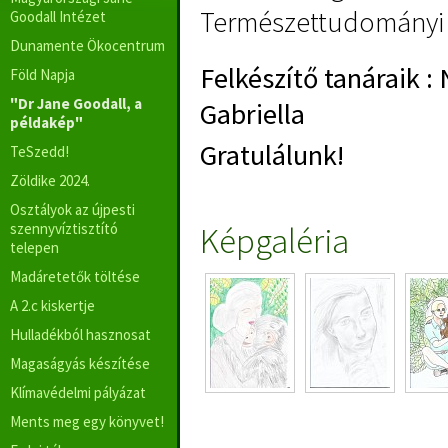
Természettudomány
Goodall Intézet
Dunamente Ökocentrum
Felkészítő tanáraik :
Föld Napja
"Dr Jane Goodall, a
Gabriella
példakép"
Gratulálunk!
TeSzedd!
Zöldike 2024.
Osztályok az újpesti
szennyvíztisztító
Képgaléria
telepen
Madáretetők töltése
A 2.c kiskertje
Hulladékból hasznosat
Magaságyás készítése
Klímavédelmi pályázat
Ments meg egy könyvet!