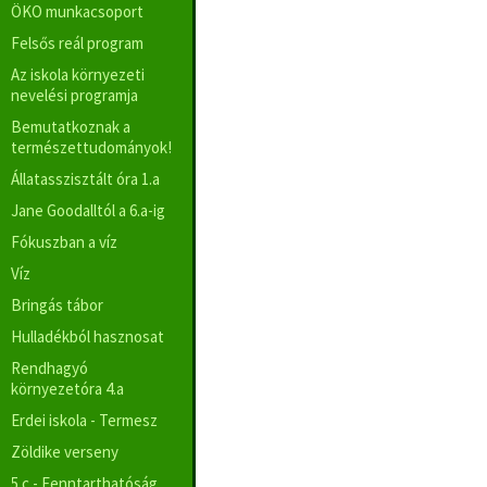
ÖKO munkacsoport
Felsős reál program
Az iskola környezeti
nevelési programja
Bemutatkoznak a
természettudományok!
Állatasszisztált óra 1.a
Jane Goodalltól a 6.a-ig
Fókuszban a víz
Víz
Bringás tábor
Hulladékból hasznosat
Rendhagyó
környezetóra 4.a
Erdei iskola - Termesz
Zöldike verseny
5.c - Fenntarthatóság