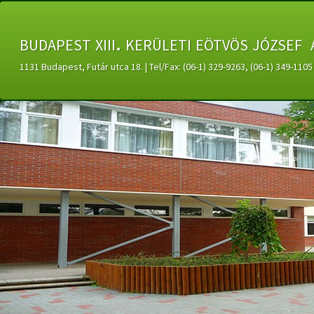
budapest xiii. kerületi eötvös józsef 
1131 Budapest, Futár utca 18. | Tel/Fax: (06-1) 329-9263, (06-1) 349-11