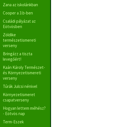
Zana az iskolánkban
Cooper a 3.b-ben
Családi pályázat az
Eötvösben
Zöldike
természetismereti
verseny
Bringázz a tiszta
levegőért!
Kaán Károly Természet-
és Környezetismereti
verseny
Túrák Julcsi nénivel
Környezetismeret
csapatverseny
Hogyan lettem méhész?
- Eötvös nap
Term-Eszek