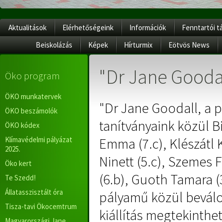
Aktualitások
Elérhetőségeink
Információk
Fenntartói t
Beiskolázás
Képek
Hírturmix
Eötvös News
"Dr Jane Gooda
Öko program
ÖKO munkatervek
"Dr Jane Goodall, a p
ÖKO beszámolók
tanítványaink közül Bir
ÖKO kódex
Klímavédelmi pályázat
Emma (7.c), Klészátl K
2025.
Ninett (5.c), Szemes F
Öko kert
(6.b), Guoth Tamara (
Te Szedd!
Állatasszisztált óra
pályamű közül beválog
Tisza-tavi Ökocemtrum
kiállítás megtekinthet
Magyarországi Jane