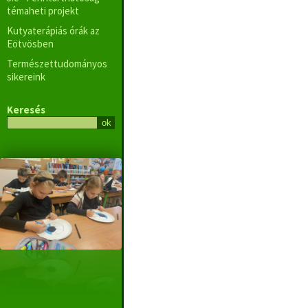
témaheti projekt
Kutyaterápiás órák az
Eötvösben
Természettudományos
sikereink
Keresés