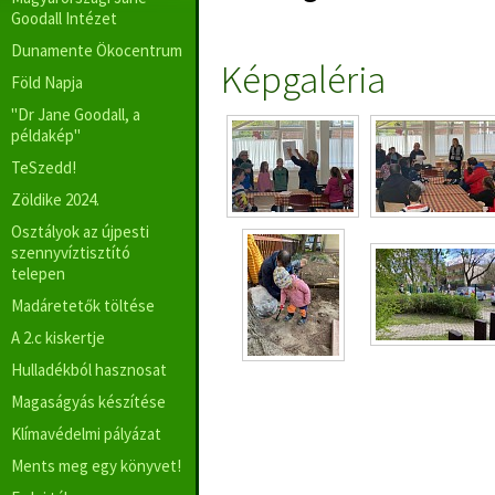
Goodall Intézet
Dunamente Ökocentrum
Képgaléria
Föld Napja
"Dr Jane Goodall, a
példakép"
TeSzedd!
Zöldike 2024.
Osztályok az újpesti
szennyvíztisztító
telepen
Madáretetők töltése
A 2.c kiskertje
Hulladékból hasznosat
Magaságyás készítése
Klímavédelmi pályázat
Ments meg egy könyvet!