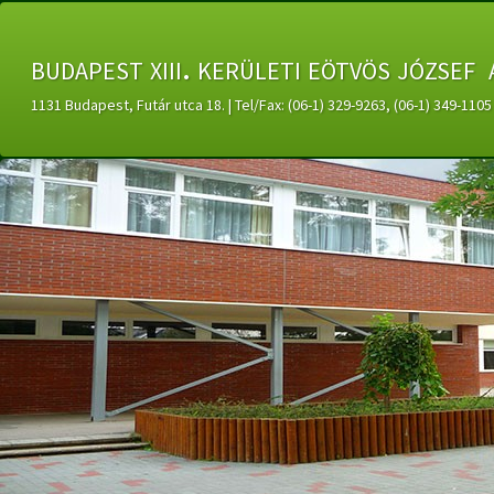
budapest xiii. kerületi eötvös józsef 
1131 Budapest, Futár utca 18. | Tel/Fax: (06-1) 329-9263, (06-1) 349-11