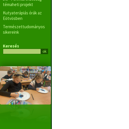
témaheti projekt
Kutyaterápiás órák az
Eötvösben
Természettudományos
sikereink
Keresés