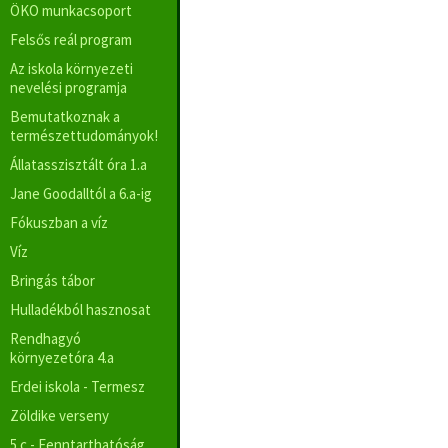
ÖKO munkacsoport
Felsős reál program
Az iskola környezeti
nevelési programja
Bemutatkoznak a
természettudományok!
Állatasszisztált óra 1.a
Jane Goodalltól a 6.a-ig
Fókuszban a víz
Víz
Bringás tábor
Hulladékból hasznosat
Rendhagyó
környezetóra 4.a
Erdei iskola - Termesz
Zöldike verseny
5.c - Fenntarthatóság