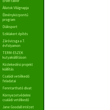
Erdei tábor
Állatok Világnapja
Élményközpontú
program
Diáksport
Sziklakert építés
Záróvizsga a 7.
évfolyamon
TERM-ESZEK
kutyakiállításon
Közlekedési projekt
kiállítás
Családi vetélkedő
feladatai
Fenntartható divat
Környezetvédelmi
családi vetélkedő
Jane Goodall intézet