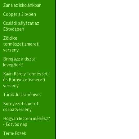
Zana az iskolánkban
Cooper a 3.b-ben
Családi pályázat az
Eötvösben
Zöldike
természetismereti
verseny
Bringázz a tiszta
levegőért!
Kaán Károly Természet-
és Környezetismereti
verseny
Túrák Julcsi nénivel
Környezetismeret
csapatverseny
Hogyan lettem méhész?
- Eötvös nap
Term-Eszek