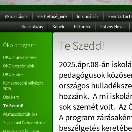
Aktualitások
Elérhetőségeink
Információk
Fenntartói t
Beiskolázás
Képek
Hírturmix
Eötvös News
Te Szedd!
Öko program
ÖKO munkatervek
2025.ápr.08-án iskolá
ÖKO beszámolók
pedagógusok közösen 
ÖKO kódex
Klímavédelmi pályázat
országos hulladéksze
2025.
hozzánk. A mi iskolá
Öko kert
sok szemét volt. Az Ö
Te Szedd!
Állatasszisztált óra
A program zárásaként
Tisza-tavi Ökocemtrum
beszélgetés keretébe
Magyarországi Jane