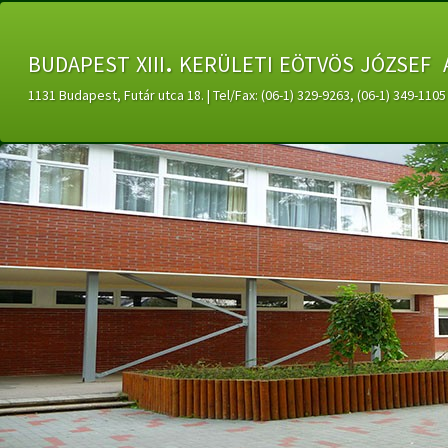
budapest xiii. kerületi eötvös józsef 
1131 Budapest, Futár utca 18. | Tel/Fax: (06-1) 329-9263, (06-1) 349-11