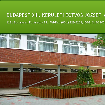
budapest xiii. kerületi eötvös józsef 
1131 Budapest, Futár utca 18. | Tel/Fax: (06-1) 329-9263, (06-1) 349-11