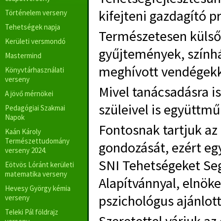
kifejteni gazdagító 
Történelem verseny
Tehetségek napja
Természetesen külső
Kerületi versmondó
gyűjtemények, színház
Mastermind
meghívott vendégekk
Könyvtárhasználati
verseny
Mivel tanácsadásra i
A jövő mérnökei
szüleivel is együttm
Pedagógiai Szakmai
Napok
Fontosnak tartjuk az
Kaán Károly
Természettudomány
gondozását, ezért e
verseny 2024.
SNI Tehetségeket Seg
Eötvös Lóránt kerületi
matematika verseny
Alapítvánnyal, elnök
Hevesy György kémia
pszichológus ajánlott
verseny
Teleki Pál földrajz