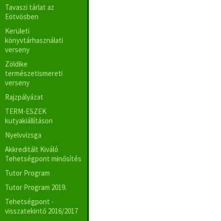
Tavaszi tárlat az
Eötvösben
Kerületi
könyvtárhasználati
verseny
Zöldike
természetismereti
verseny
Rajzpályázat
TERM-ESZEK
kutyakiállításon
Nyelvvizsga
Akkreditált Kiváló
Tehetségpont minősítés
Tutor Program
Tutor Program 2019.
Tehetségpont -
visszatekintő 2016/2017