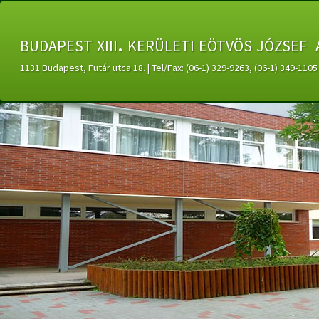
budapest xiii. kerületi eötvös józsef 
1131 Budapest, Futár utca 18. | Tel/Fax: (06-1) 329-9263, (06-1) 349-11