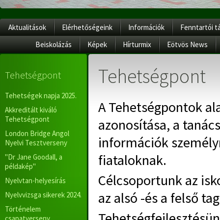
Aktualitások
Elérhetőségeink
Információk
Fenntartói t
Beiskolázás
Képek
Hírturmix
Eötvös News
Tehetségpont
Tehetségpont
Tehetségek napja 2025.
A Tehetségpontok ala
Akkreditált kiváló
Tehetségpont
azonosítása, a tanács
London Bridge Angol
információk személy
Nyelvi Tesztverseny
fiataloknak.
"Dr Jane Goodall, a
példakép"
Célcsoportunk az isk
Nyelvtan-helyesírás
az alsó -és a felső t
Nyelvvizsga sikerek 2024.
Történelem
Tehetségfejlesztésün
csapatverseny