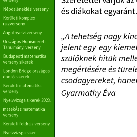
Szeretettel várjuk a
verseny
és diákokat egyaránt
Népdaléneklési verseny
Kerületi komplex
rajzverseny
Angol nyelvi verseny
„A tehetség nagy kinc
Országos Honismereti
jelent egy-egy kieme
Tanulmányi verseny
szülőknek hitük mell
Budapesti matematika
verseny sikerek
megértésére és türel
London Bridge országos
döntő sikerek
csodagyereket, hane
Kerületi matematika
Gyarmathy Éva
verseny
Nyelvvizsga sikerek 2023.
matekÁsz matematika
verseny
Kerületi földrajz verseny
Nyelvvizsga siker