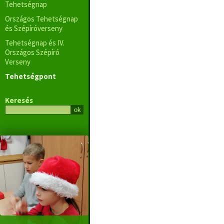
Tehetségnap
Országos Tehetségnap
és Szépíróverseny
Tehetségnap és IV.
Országos Szépíró
Verseny
Tehetségpont
Keresés