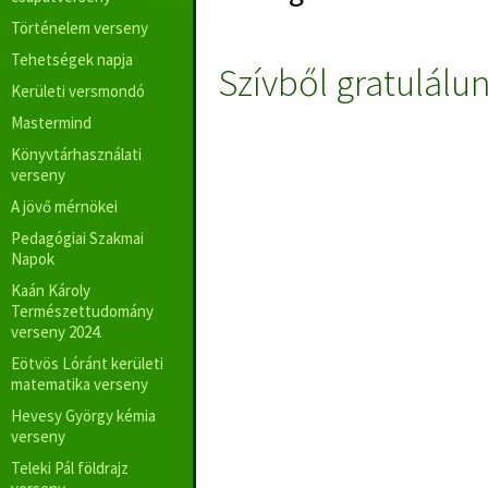
Történelem verseny
Tehetségek napja
Szívből gratulálu
Kerületi versmondó
Mastermind
Könyvtárhasználati
verseny
A jövő mérnökei
Pedagógiai Szakmai
Napok
Kaán Károly
Természettudomány
verseny 2024.
Eötvös Lóránt kerületi
matematika verseny
Hevesy György kémia
verseny
Teleki Pál földrajz