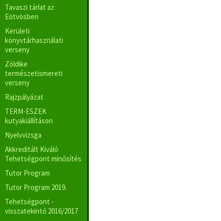
Tavaszi tárlat az
Eötvösben
Kerületi
könyvtárhasználati
verseny
Zöldike
természetismereti
verseny
Rajzpályázat
TERM-ESZEK
kutyakiállításon
Nyelvvizsga
Akkreditált Kiváló
Tehetségpont minősítés
Tutor Program
Tutor Program 2019.
Tehetségpont -
visszatekintő 2016/2017