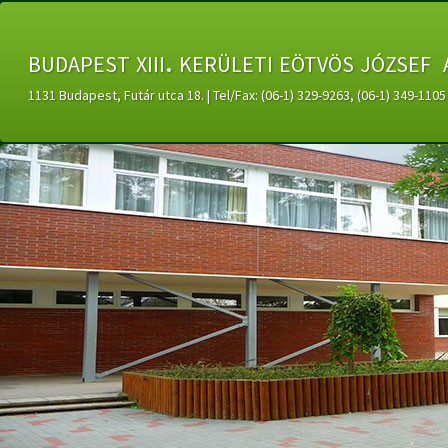
budapest xiii. kerületi eötvös józsef 
1131 Budapest, Futár utca 18. | Tel/Fax: (06-1) 329-9263, (06-1) 349-11