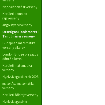
verseny
Népdaléneklési verseny
Kerületi komplex
rajzverseny
Angol nyelvi verseny
Országos Honismereti
Tanulmányi verseny
Budapesti matematika
verseny sikerek
London Bridge országos
döntő sikerek
Kerületi matematika
verseny
Nyelvvizsga sikerek 2023.
matekÁsz matematika
verseny
Kerületi földrajz verseny
Nyelvvizsga siker