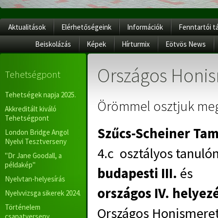
Aktualitások
Elérhetőségeink
Információk
Fenntartói t
Beiskolázás
Képek
Hírturmix
Eötvös News
Országos Honis
Tehetségpont
Tehetségek napja 2025.
Örömmel osztjuk me
Akkreditált kiváló
Tehetségpont
Szűcs-Scheiner Ta
London Bridge Angol
Nyelvi Tesztverseny
4.c
osztályos tanuló
"Dr Jane Goodall, a
példakép"
budapesti III.
és
Nyelvtan-helyesírás
országos IV.
helyez
Nyelvvizsga sikerek 2024.
Történelem
Országos Honismeret
csapatverseny