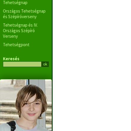
Tehetségnap
Országos Tehetségnap
és Szépíróverseny
Tehetségnap és IV.
Országos Szépíró
Verseny
Tehetségpont
Keresés