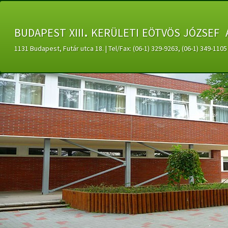
budapest xiii. kerületi eötvös józsef 
1131 Budapest, Futár utca 18. | Tel/Fax: (06-1) 329-9263, (06-1) 349-11