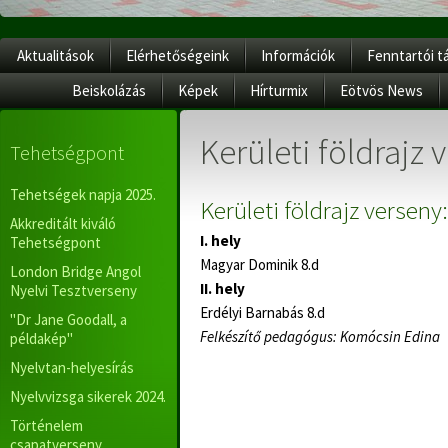
Aktualitások
Elérhetőségeink
Információk
Fenntartói t
Beiskolázás
Képek
Hírturmix
Eötvös News
Kerületi földrajz 
Tehetségpont
Tehetségek napja 2025.
Kerületi földrajz verseny:
Akkreditált kiváló
I. hely
Tehetségpont
Magyar Dominik
8.d
London Bridge Angol
II. hely
Nyelvi Tesztverseny
Erdélyi Barnabás
8.d
"Dr Jane Goodall, a
Felkészítő pedagógus: Komócsin Edina
példakép"
Nyelvtan-helyesírás
Nyelvvizsga sikerek 2024.
Történelem
csapatverseny