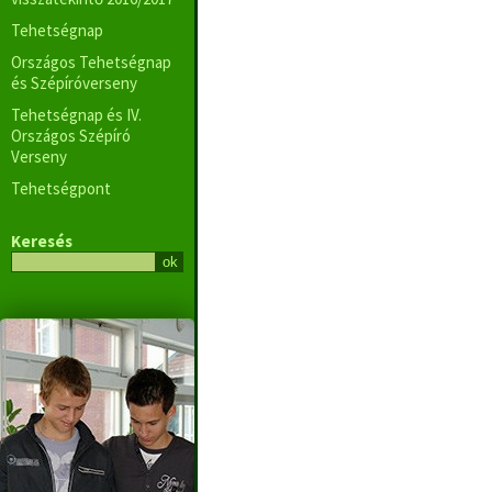
Tehetségnap
Országos Tehetségnap
és Szépíróverseny
Tehetségnap és IV.
Országos Szépíró
Verseny
Tehetségpont
Keresés