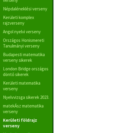
verseny
Népdaléneklési verseny
Kerületi komplex
rajzverseny
Angol nyelvi verseny
Országos Honismereti
Tanulmányi verseny
Budapesti matematika
verseny sikerek
London Bridge országos
döntő sikerek
Kerületi matematika
verseny
Nyelvvizsga sikerek 2023.
matekÁsz matematika
verseny
Kerületi földrajz
verseny