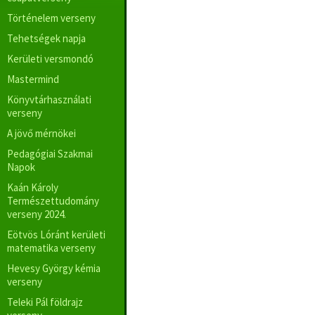
Történelem verseny
Tehetségek napja
Kerületi versmondó
Mastermind
Könyvtárhasználati
verseny
A jövő mérnökei
Pedagógiai Szakmai
Napok
Kaán Károly
Természettudomány
verseny 2024.
Eötvös Lóránt kerületi
matematika verseny
Hevesy György kémia
verseny
Teleki Pál földrajz