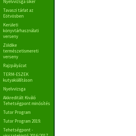
Nyelvvizsga siker
Tavaszi tárlat az
Eötvösben
Kerületi
könyvtárhasználati
verseny
Zöldike
természetismereti
verseny
Rajzpályázat
TERM-ESZEK
kutyakiállításon
Nyelvvizsga
Akkreditált Kiváló
Tehetségpont minősítés
Tutor Program
Tutor Program 2019.
Tehetségpont -
visszatekintő 2016/2017