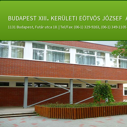
budapest xiii. kerületi eötvös józsef 
1131 Budapest, Futár utca 18. | Tel/Fax: (06-1) 329-9263, (06-1) 349-11