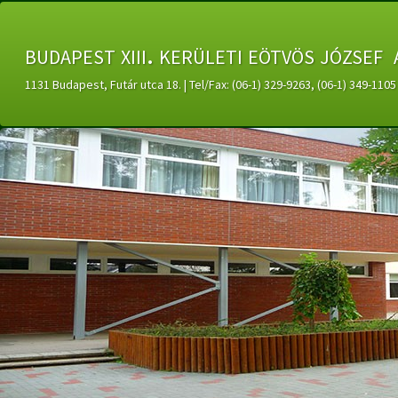
budapest xiii. kerületi eötvös józsef 
1131 Budapest, Futár utca 18. | Tel/Fax: (06-1) 329-9263, (06-1) 349-11