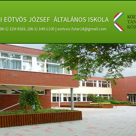
ti eötvös józsef általános iskola
 (06-1) 329-9263, (06-1) 349-1105 | eotvos.futar18@gmail.com