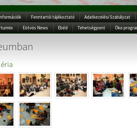
Információk
Fenntartói tájékoztató
Adatkezelési Szabályzat
rturmix
Eötvös News
Ebéd
Tehetségpont
Öko progr
eumban
éria