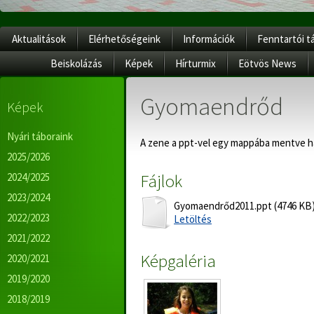
Aktualitások
Elérhetőségeink
Információk
Fenntartói t
Beiskolázás
Képek
Hírturmix
Eötvös News
Gyomaendrőd
Képek
Nyári táboraink
A zene a ppt-vel egy mappába mentve ha
2025/2026
Fájlok
2024/2025
2023/2024
Gyomaendrőd2011.ppt (4746 KB
2022/2023
Letöltés
2021/2022
Képgaléria
2020/2021
2019/2020
2018/2019