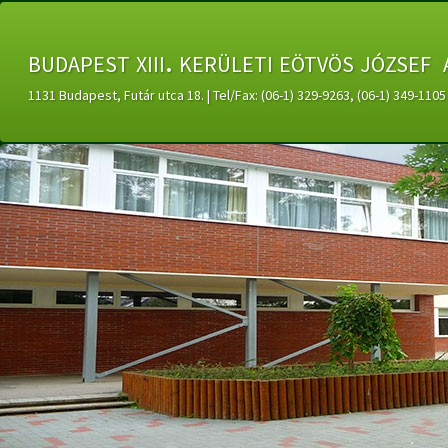
budapest xiii. kerületi eötvös józsef 
1131 Budapest, Futár utca 18. | Tel/Fax: (06-1) 329-9263, (06-1) 349-11