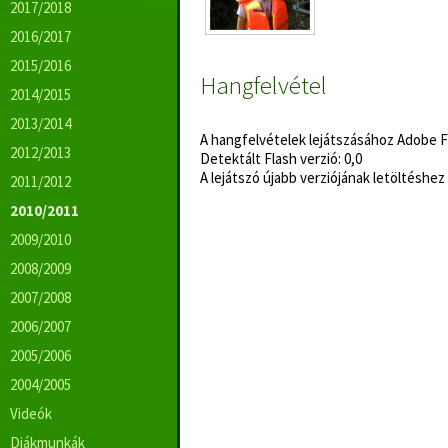
2017/2018
2016/2017
2015/2016
Hangfelvétel
2014/2015
2013/2014
A hangfelvételek lejátszásához Adobe Fl
2012/2013
Detektált Flash verzió: 0,0
A lejátszó újabb verziójának letöltéshe
2011/2012
2010/2011
2009/2010
2008/2009
2007/2008
2006/2007
2005/2006
2004/2005
Videók
Diákmunkák