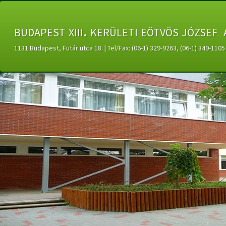
budapest xiii. kerületi eötvös józsef 
1131 Budapest, Futár utca 18. | Tel/Fax: (06-1) 329-9263, (06-1) 349-11