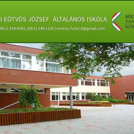
ti eötvös józsef általános iskola
 (06-1) 329-9263, (06-1) 349-1105 | eotvos.futar18@gmail.com