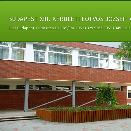
budapest xiii. kerületi eötvös józsef 
1131 Budapest, Futár utca 18. | Tel/Fax: (06-1) 329-9263, (06-1) 349-11