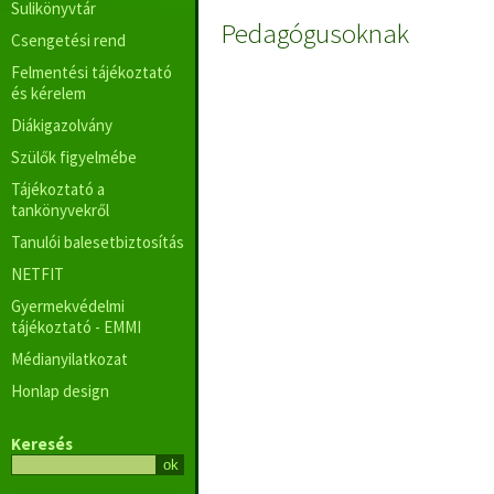
Sulikönyvtár
Pedagógusoknak
Csengetési rend
Felmentési tájékoztató
és kérelem
Diákigazolvány
Szülők figyelmébe
Tájékoztató a
tankönyvekről
Tanulói balesetbiztosítás
NETFIT
Gyermekvédelmi
tájékoztató - EMMI
Médianyilatkozat
Honlap design
Keresés