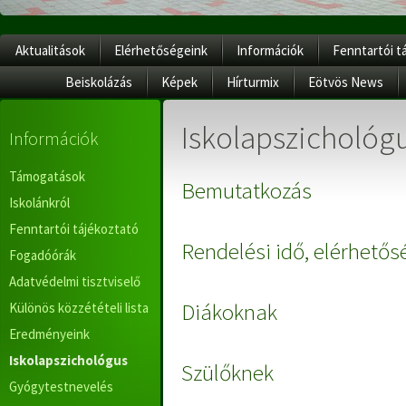
Aktualitások
Elérhetőségeink
Információk
Fenntartói t
Beiskolázás
Képek
Hírturmix
Eötvös News
Iskolapszichológ
Információk
Támogatások
Bemutatkozás
Iskolánkról
Fenntartói tájékoztató
Rendelési idő, elérhetős
Fogadóórák
Adatvédelmi tisztviselő
Diákoknak
Különös közzétételi lista
Eredményeink
Iskolapszichológus
Szülőknek
Gyógytestnevelés