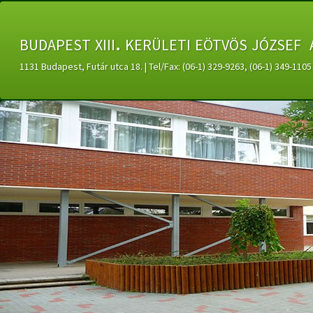
budapest xiii. kerületi eötvös józsef 
1131 Budapest, Futár utca 18. | Tel/Fax: (06-1) 329-9263, (06-1) 349-11