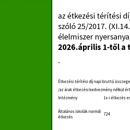
az étkezési térítési 
szóló 25/2017. (XI.14
élelmiszer nyersany
2026.április 1-től a 
Étkezési térítési díj napi bruttó összeg
/az árak étkezési kedvezmény nélkül é
Intézmény
1x-i étkezés 
Általános iskolák normál
724
étkezés