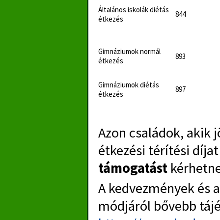
Általános iskolák diétás
844
étkezés
Gimnáziumok normál
893
étkezés
Gimnáziumok diétás
897
étkezés
Azon családok, akik 
étkezési térítési díja
támogatást
kérhetne
A kedvezmények és a
módjáról bővebb tájék