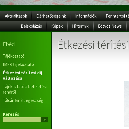
Aktualitások
Elérhetőségeink
Információk
Fenntartói t
Beiskolázás
Képek
Hírturmix
Eötvös News
Étkezési térítési
Ebéd
Tájékoztató
IMFK tájékoztató
Étkezési térítési díj
változása
Tájékoztató a befizetési
rendről
Tálcán kínált egészség
Keresés