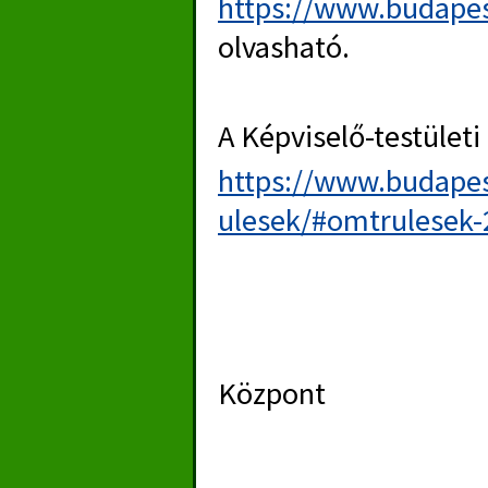
https://www.budapes
olvasható.
A Képviselő-testületi
https://www.budapest
ulesek/#omtrulesek-
Intézménymű
Központ