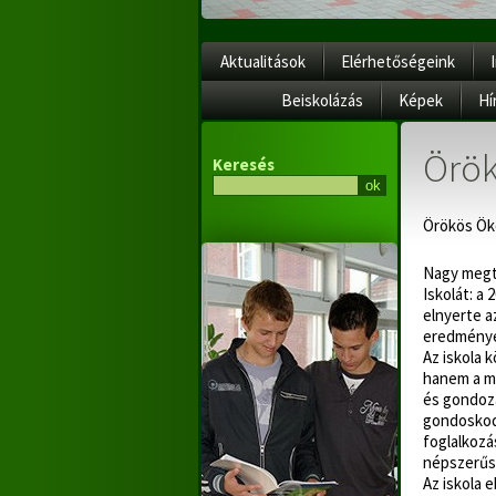
Aktualitások
Elérhetőségeink
Beiskolázás
Képek
Hí
Örök
Keresés
Örökös Öko
Nagy megti
Iskolát: a
elnyerte a
eredménye
Az iskola 
hanem a mi
és gondozá
gondoskodá
foglalkozá
népszerűsí
Az iskola 