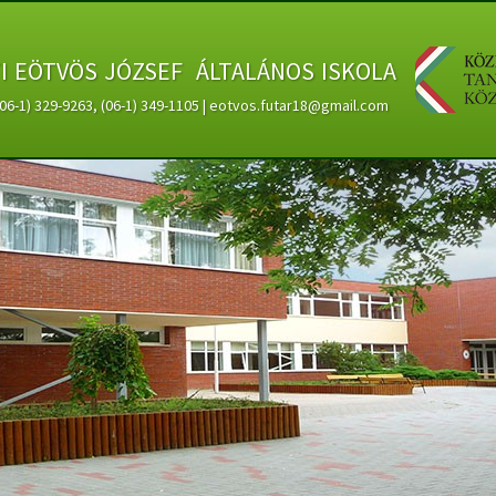
ti eötvös józsef általános iskola
 (06-1) 329-9263, (06-1) 349-1105 | eotvos.futar18@gmail.com