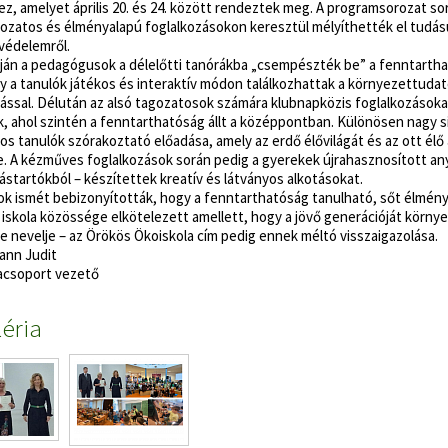
, amelyet április 20. és 24. között rendeztek meg. A programsorozat so
tozatos és élményalapú foglalkozásokon keresztül mélyíthették el tudás
védelemről.
ján a pedagógusok a délelőtti tanórákba „csempészték be” a fenntarth
gy a tanulók játékos és interaktív módon találkozhattak a környezettuda
ssal. Délután az alsó tagozatosok számára klubnapközis foglalkozásoka
, ahol szintén a fenntarthatóság állt a középpontban. Különösen nagy si
yos tanulók szórakoztató előadása, amely az erdő élővilágát és az ott élő 
. A kézműves foglalkozások során pedig a gyerekek újrahasznosított an
jástartókból – készítettek kreatív és látványos alkotásokat.
k ismét bebizonyították, hogy a fenntarthatóság tanulható, sőt élmény
 iskola közössége elkötelezett amellett, hogy a jövő generációját körn
e nevelje – az Örökös Ökoiskola cím pedig ennek méltó visszaigazolása.
nn Judit
csoport vezető
éria