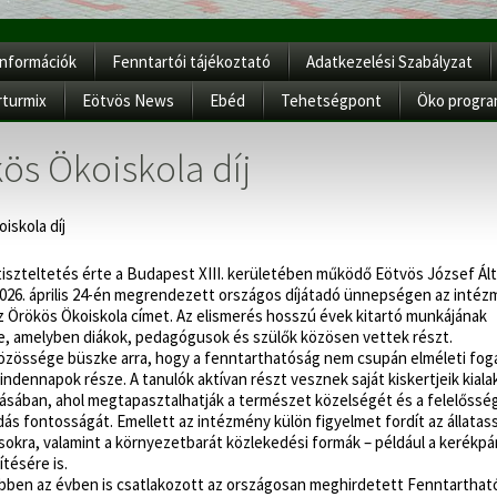
Információk
Fenntartói tájékoztató
Adatkezelési Szabályzat
rturmix
Eötvös News
Ebéd
Tehetségpont
Öko progr
ös Ökoiskola díj
iskola díj
szteltetés érte a Budapest XIII. kerületében működő Eötvös József Ál
 2026. április 24-én megrendezett országos díjátadó ünnepségen az inté
z Örökös Ökoiskola címet. Az elismerés hosszú évek kitartó munkájának
, amelyben diákok, pedagógusok és szülők közösen vettek részt.
közössége büszke arra, hogy a fenntarthatóság nem csupán elméleti fog
ndennapok része. A tanulók aktívan részt vesznek saját kiskertjeik kiala
sában, ahol megtapasztalhatják a természet közelségét és a felelősség
s fontosságát. Emellett az intézmény külön figyelmet fordít az állatass
sokra, valamint a környezetbarát közlekedési formák – például a kerékpá
tésére is.
ebben az évben is csatlakozott az országosan meghirdetett Fenntarthat