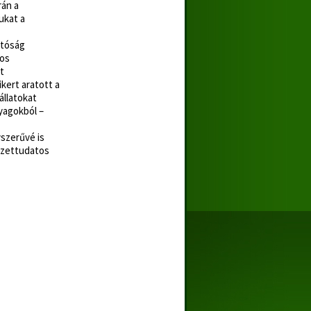
rán a
ukat a
atóság
tos
t
kert aratott a
állatokat
yagokból –
szerűvé is
yezettudatos