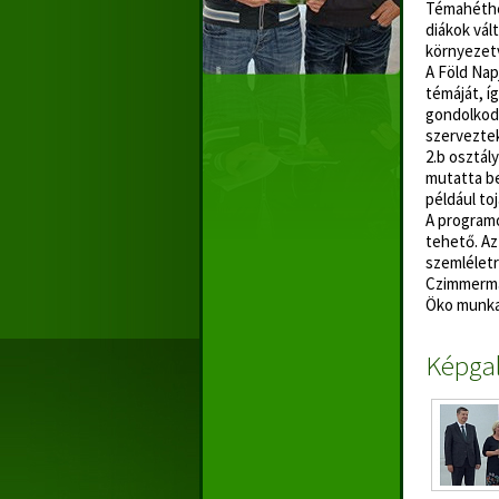
Témahéthez
diákok vál
környezet
A Föld Nap
témáját, í
gondolkodá
szerveztek
2.b osztál
mutatta be
például to
A programo
tehető. Az
szemléletr
Czimmerma
Öko munka
Képgal