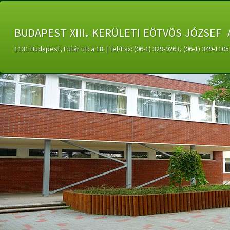
budapest xiii. kerületi eötvös józsef 
1131 Budapest, Futár utca 18. | Tel/Fax: (06-1) 329-9263, (06-1) 349-11