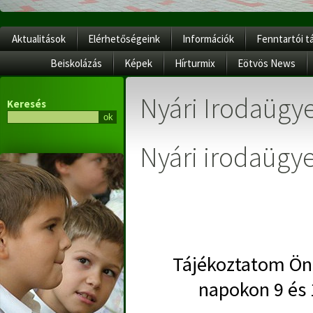
Aktualitások
Elérhetőségeink
Információk
Fenntartói t
Beiskolázás
Képek
Hírturmix
Eötvös News
Nyári Irodaügye
Keresés
Nyári irodaügye
Tájékoztatom Önö
napokon 9 és 