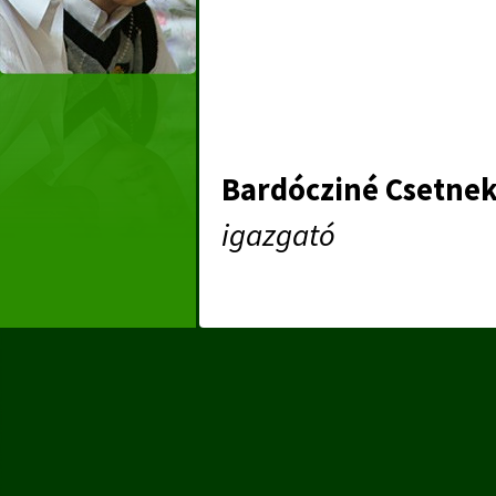
Bardócziné Csetne
igazgató