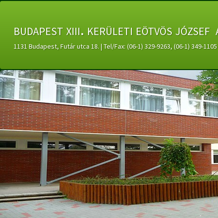
budapest xiii. kerületi eötvös józsef 
1131 Budapest, Futár utca 18. | Tel/Fax: (06-1) 329-9263, (06-1) 349-11