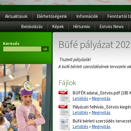
Aktualitások
Elérhetőségeink
Információk
Fenntartói t
Beiskolázás
Képek
Hírturmix
Eötvös News
Büfé pályázat 202
Keresés
Tisztelt pályázók!
A büfé bérleti szerződésének tervezete ak
Fájlok
BÜFÉK adatai_Eötvös.pdf (185 
Letöltés
•
Megnyitás
Pályázati felhívás_Eötvös kiegé
Letöltés
•
Megnyitás
Büfé bérleti szerződés tervezet
Letöltés
•
Megnyitás