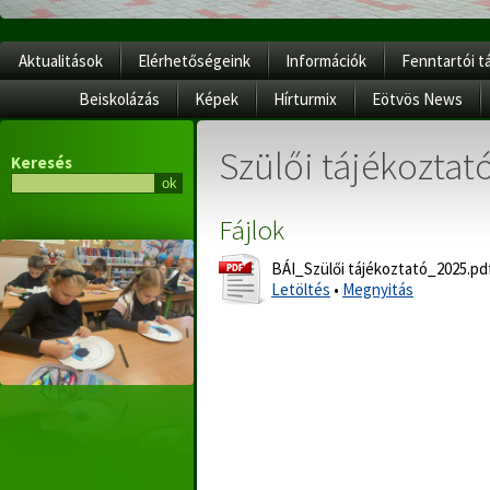
Aktualitások
Elérhetőségeink
Információk
Fenntartói t
Beiskolázás
Képek
Hírturmix
Eötvös News
Szülői tájékoztat
Keresés
Fájlok
BÁI_Szülői tájékoztató_2025.pd
Letöltés
•
Megnyitás