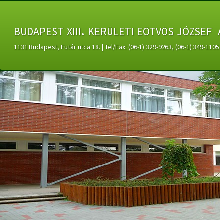
budapest xiii. kerületi eötvös józsef 
1131 Budapest, Futár utca 18. | Tel/Fax: (06-1) 329-9263, (06-1) 349-11